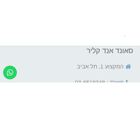
.
סאונד אנד קליר
המקצוע 1, תל אביב
משרד : 03-6518348
office@soundclear.co.il
קשר